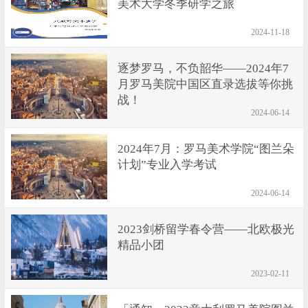
美术大学冬季研学之旅
学
专
学
关
2024-11-18
题
顾
于
逐梦罗马，不负韶华——2024年7
月罗马美院中国区直录选拔等你挑
问
我
战！
2024-06-14
们
2024年7月：罗马美术学院“图兰朵
计划”专业入学考试
2024-06-14
2023剑桥留学春令营——北欧极光
精品小团
2023-02-11