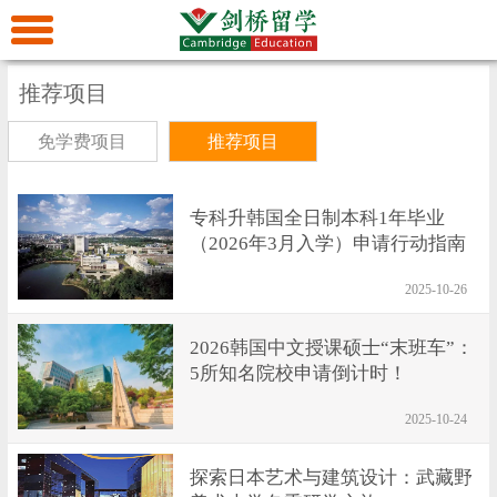
首
页
美
推荐项目
免学费项目
推荐项目
加
澳
留
新
欧
专科升韩国全日制本科1年毕业
（2026年3月入学）申请行动指南
学
留
洲
亚
2025-10-26
学
留
洲
艺
2026韩国中文授课硕士“末班车”：
5所知名院校申请倒计时！
学
留
术
留
2025-10-24
学
留
学
留
探索日本艺术与建筑设计：武藏野