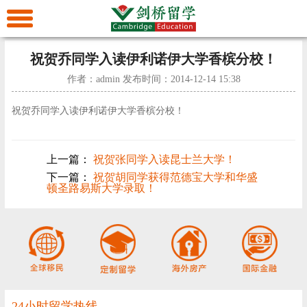
首
页
美
祝贺乔同学入读伊利诺伊大学香槟分校！
作者：admin 发布时间：2014-12-14 15:38
加
澳
祝贺乔同学入读伊利诺伊大学香槟分校！
留
新
欧
上一篇：
祝贺张同学入读昆士兰大学！
学
留
洲
亚
下一篇：
祝贺胡同学获得范德宝大学和华盛
顿圣路易斯大学录取！
学
留
洲
艺
学
留
术
留
学
留
学
留
24小时留学热线