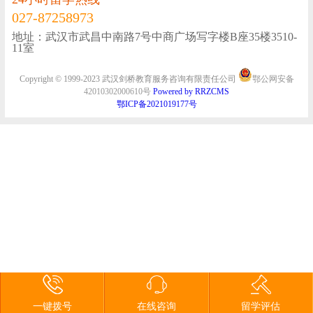
学
专
学
关
027-87258973
地址：武汉市武昌中南路7号中商广场写字楼B座35楼3510-
11室
题
顾
于
Copyright © 1999-2023 武汉剑桥教育服务咨询有限责任公司
鄂公网安备
问
我
42010302000610号
Powered by RRZCMS
鄂ICP备2021019177号
们
一键拨号
在线咨询
留学评估