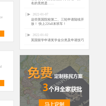
名的竟然是……
2022-01-07
ce
这些英国院校第二、三轮申请陆续开
放！ 快上22fall末班车！
多
2022-01-02
英国留学申请奖学金分类及申请技巧
d
多