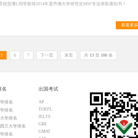
育祝贺潘L同学获得2014年度丹佛大学研究生MSF专业录取通知书！
查看更
5
6
7
下一页
末页
共
13
页
100
条
排名
出国考试
AP
学排名
TOEFL
学排名
IELTS
大学排名
GRE
西兰大学排名
GMAT
学排名