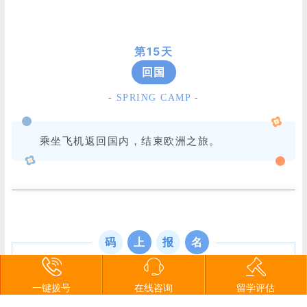
第15天
回国
- SPRING CAMP -
乘坐飞机返回国内，结束欧洲之旅。
码
上
报
名
一键拨号
在线咨询
留学评估
北欧追极光