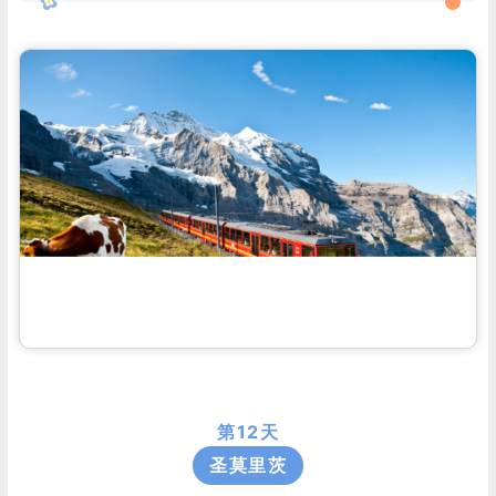
第12天
圣莫里茨