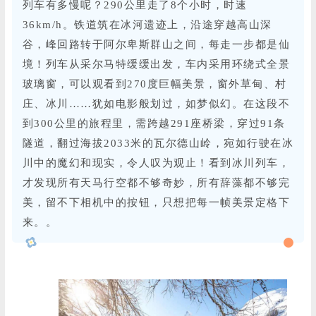
列车有多慢呢？290公里走了8个小时，时速
36km/h。铁道筑在冰河遗迹上，沿途穿越高山深
谷，峰回路转于阿尔卑斯群山之间，每走一步都是仙
境！列车从采尔马特缓缓出发，车内采用环绕式全景
玻璃窗，可以观看到270度巨幅美景，窗外草甸、村
庄、冰川……犹如电影般划过，如梦似幻。在这段不
到300公里的旅程里，需跨越291座桥梁，穿过91条
隧道，翻过海拔2033米的瓦尔德山岭，宛如行驶在冰
川中的魔幻和现实，令人叹为观止！看到冰川列车，
才发现所有天马行空都不够奇妙，所有辞藻都不够完
美，留不下相机中的按钮，只想把每一帧美景定格下
来。。