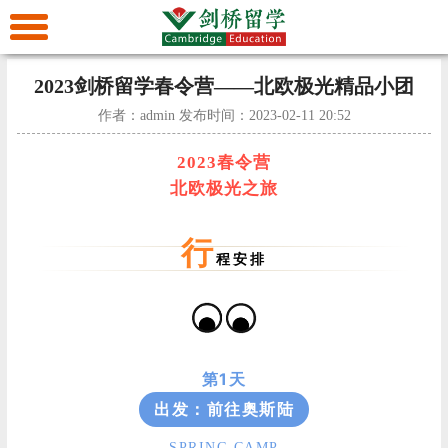
首
页
美
2023剑桥留学春令营——北欧极光精品小团
作者：admin 发布时间：2023-02-11 20:52
加
澳
2023春令营
北欧极光之旅
留
新
欧
行
学
留
洲
亚
程安排
学
留
洲
艺
学
留
术
留
第1天
出发：前往奥斯陆
学
留
学
留
- SPRING CAMP -