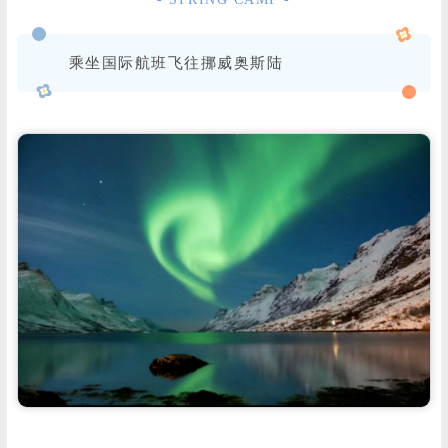
学
专
学
关
乘坐国际航班飞往挪威奥斯陆
题
顾
于
问
我
们