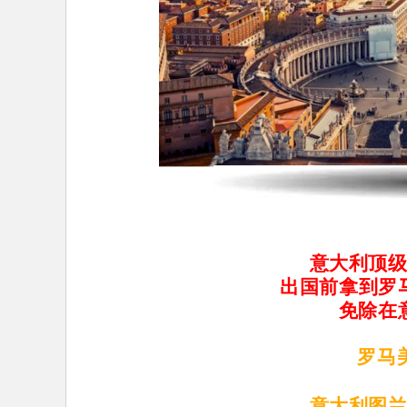
意大利顶
出国前拿到罗
免除在
罗马
意大利图