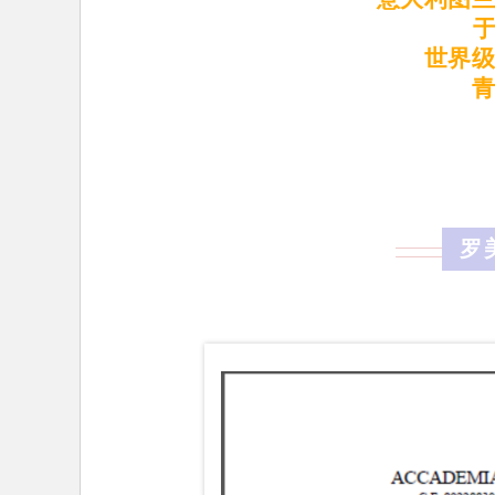
于
世界
罗