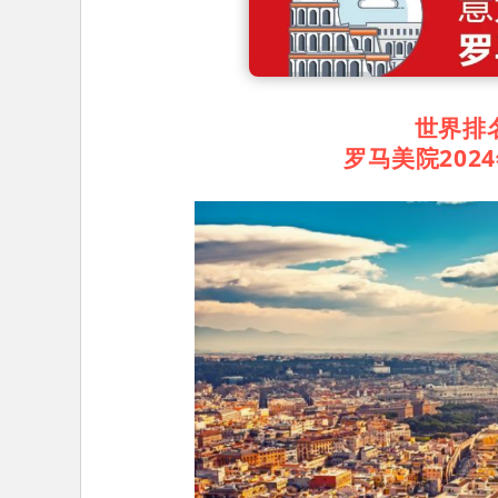
世界排
罗马美院202